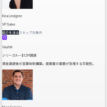
Kira Lindgren
VP Sales
紹介を送る
スキップ
対象外
Vaultik
シリーズA — $12M調達
資金調達後の営業体制構築。提案書の需要が急増する可能性。
Nico Ferreira