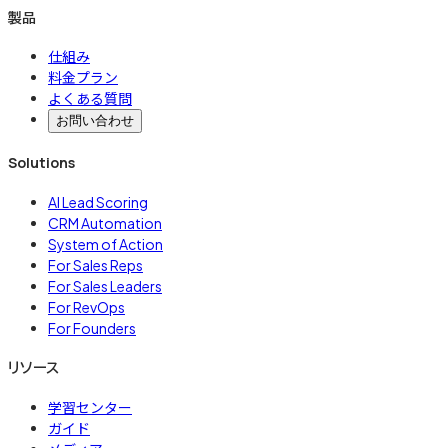
製品
仕組み
料金プラン
よくある質問
お問い合わせ
Solutions
AI Lead Scoring
CRM Automation
System of Action
For Sales Reps
For Sales Leaders
For RevOps
For Founders
リソース
学習センター
ガイド