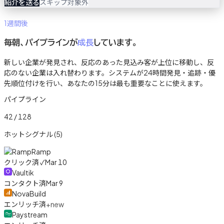
紹介を送る
スキップ
対象外
1週間後
毎朝、パイプラインが
成長
しています。
新しい企業が発見され、反応のあった見込み客が上位に移動し、反
応のない企業は入れ替わります。システムが24時間発見・追跡・優
先順位付けを行い、あなたの15分は最も重要なことに使えます。
パイプライン
42 / 128
ホットシグナル (5)
Ramp
クリック済 ✓
Mar 10
Vaultik
コンタクト済
Mar 9
NovaBuild
エンリッチ済
+new
Paystream