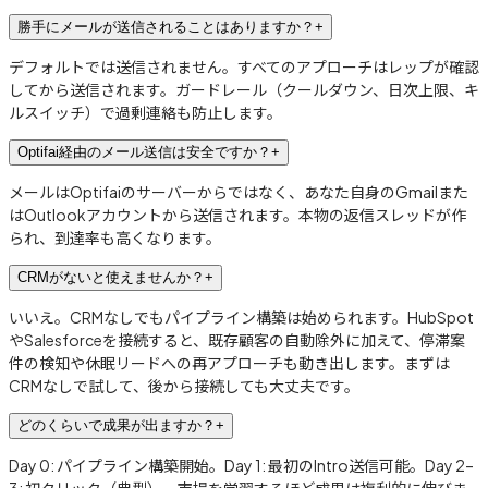
勝手にメールが送信されることはありますか？
+
デフォルトでは送信されません。すべてのアプローチはレップが確認
してから送信されます。ガードレール（クールダウン、日次上限、キ
ルスイッチ）で過剰連絡も防止します。
Optifai経由のメール送信は安全ですか？
+
メールはOptifaiのサーバーからではなく、あなた自身のGmailまた
はOutlookアカウントから送信されます。本物の返信スレッドが作
られ、到達率も高くなります。
CRMがないと使えませんか？
+
いいえ。CRMなしでもパイプライン構築は始められます。HubSpot
やSalesforceを接続すると、既存顧客の自動除外に加えて、停滞案
件の検知や休眠リードへの再アプローチも動き出します。まずは
CRMなしで試して、後から接続しても大丈夫です。
どのくらいで成果が出ますか？
+
Day 0: パイプライン構築開始。Day 1: 最初のIntro送信可能。Day 2–