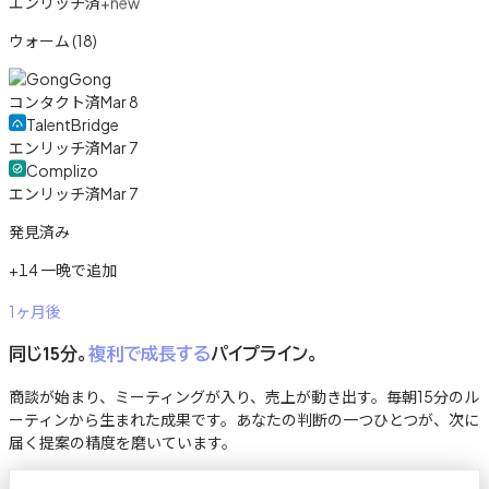
エンリッチ済
+new
ウォーム (18)
Gong
コンタクト済
Mar 8
TalentBridge
エンリッチ済
Mar 7
Complizo
エンリッチ済
Mar 7
発見済み
+14 一晩で追加
1ヶ月後
同じ15分。
複利で成長する
パイプライン。
商談が始まり、ミーティングが入り、売上が動き出す。毎朝15分のル
ーティンから生まれた成果です。あなたの判断の一つひとつが、次に
届く提案の精度を磨いています。