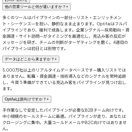
他の営業ツールと何が違いますか？
+
多くのツールはパイプラインの一部分—リスト・エンリッチメン
ト・シーケンス—を担い、静的なまま止まります。Optifaiはフルパ
イプラインであり、複利で成長します。企業シグナル—採用動向・資
金調達・サイト訪問—がタイミングを最適化し、見込み客の反応が
メッセージを研ぎ、チームの判断がターゲティングを磨く。4週目の
パイプラインは初日とは別物です。
データはどこから来ますか？
+
5,000万社以上のリアルタイムデータベースです—購入リストでは
ありません。転職・資金調達・技術導入などのシグナルを常時追跡
し、今買う準備ができている見込み客をパイプラインが見つけ出し
ます。
Optifaiは誰向けですか？
+
手作業なしで安定したパイプラインが必要なB2Bチーム向けです。
中小規模のセールスチームに最適。パイプラインが走り、あなたは
クロージングに集中。大量コールドメールやB2C向けではありませ
ん。