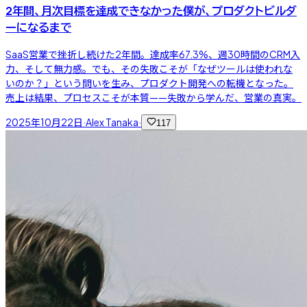
2年間、月次目標を達成できなかった僕が、プロダクトビルダ
ーになるまで
SaaS営業で挫折し続けた2年間。達成率67.3%、週30時間のCRM入
力、そして無力感。でも、その失敗こそが「なぜツールは使われな
いのか？」という問いを生み、プロダクト開発への転機となった。
売上は結果、プロセスこそが本質——失敗から学んだ、営業の真実。
2025年10月22日
·
Alex Tanaka
·
117