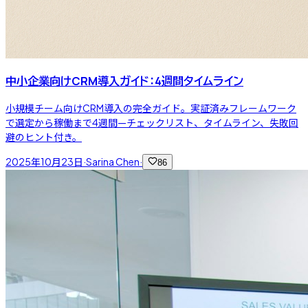
中小企業向けCRM導入ガイド：4週間タイムライン
小規模チーム向けCRM導入の完全ガイド。実証済みフレームワーク
で選定から稼働まで4週間—チェックリスト、タイムライン、失敗回
避のヒント付き。
2025年10月23日
·
Sarina Chen
·
86