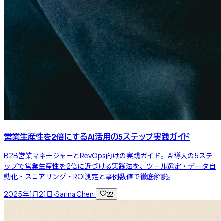
営業生産性を2倍にするAI活用の5ステップ実践ガイド
B2B営業マネージャーとRevOps向けの実践ガイド。AI導入の5ステ
ップで営業生産性を2倍に近づける実践法を、ツール選定・データ自
動化・スコアリング・ROI測定と事例数値で徹底解説。
2025年1月21日
·
Sarina Chen
·
22