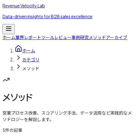
Revenue Velocity Lab
Data-driven insights for B2B sales excellence
ホーム
業界レポート
ツールレビュー
事例研究
メソッド
アーカイブ
ホーム
カテゴリ
メソッド
メソッド
営業プロセス改善、スコアリング手法、データ活用など実践的なメ
ソドロジーを解説します。
5
件の記事