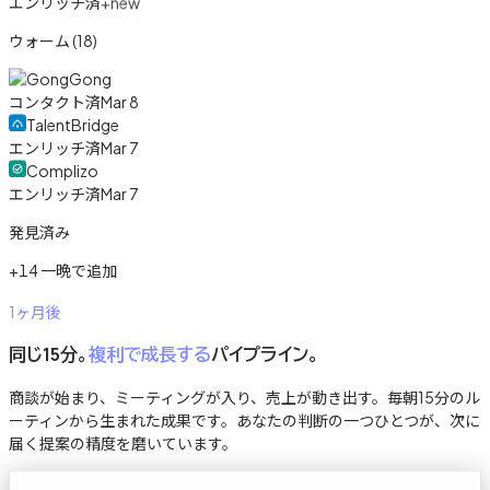
エンリッチ済
+new
ウォーム (18)
Gong
コンタクト済
Mar 8
TalentBridge
エンリッチ済
Mar 7
Complizo
エンリッチ済
Mar 7
発見済み
+14 一晩で追加
1ヶ月後
同じ15分。
複利で成長する
パイプライン。
商談が始まり、ミーティングが入り、売上が動き出す。毎朝15分のル
ーティンから生まれた成果です。あなたの判断の一つひとつが、次に
届く提案の精度を磨いています。