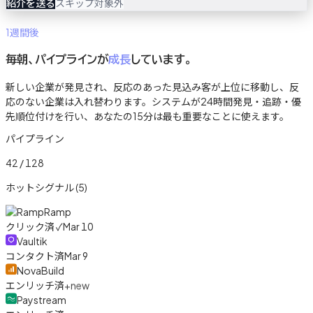
紹介を送る
スキップ
対象外
1週間後
毎朝、パイプラインが
成長
しています。
新しい企業が発見され、反応のあった見込み客が上位に移動し、反
応のない企業は入れ替わります。システムが24時間発見・追跡・優
先順位付けを行い、あなたの15分は最も重要なことに使えます。
パイプライン
42 / 128
ホットシグナル (5)
Ramp
クリック済 ✓
Mar 10
Vaultik
コンタクト済
Mar 9
NovaBuild
エンリッチ済
+new
Paystream