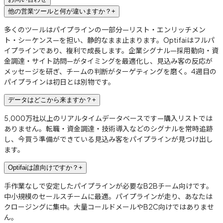
他の営業ツールと何が違いますか？
+
多くのツールはパイプラインの一部分—リスト・エンリッチメン
ト・シーケンス—を担い、静的なまま止まります。Optifaiはフルパ
イプラインであり、複利で成長します。企業シグナル—採用動向・資
金調達・サイト訪問—がタイミングを最適化し、見込み客の反応が
メッセージを研ぎ、チームの判断がターゲティングを磨く。4週目の
パイプラインは初日とは別物です。
データはどこから来ますか？
+
5,000万社以上のリアルタイムデータベースです—購入リストでは
ありません。転職・資金調達・技術導入などのシグナルを常時追跡
し、今買う準備ができている見込み客をパイプラインが見つけ出し
ます。
Optifaiは誰向けですか？
+
手作業なしで安定したパイプラインが必要なB2Bチーム向けです。
中小規模のセールスチームに最適。パイプラインが走り、あなたは
クロージングに集中。大量コールドメールやB2C向けではありませ
ん。