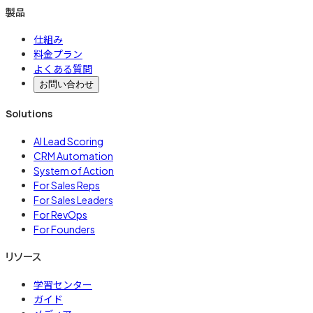
製品
仕組み
料金プラン
よくある質問
お問い合わせ
Solutions
AI Lead Scoring
CRM Automation
System of Action
For Sales Reps
For Sales Leaders
For RevOps
For Founders
リソース
学習センター
ガイド