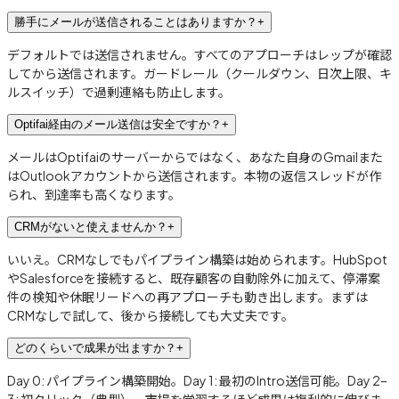
勝手にメールが送信されることはありますか？
+
デフォルトでは送信されません。すべてのアプローチはレップが確認
してから送信されます。ガードレール（クールダウン、日次上限、キ
ルスイッチ）で過剰連絡も防止します。
Optifai経由のメール送信は安全ですか？
+
メールはOptifaiのサーバーからではなく、あなた自身のGmailまた
はOutlookアカウントから送信されます。本物の返信スレッドが作
られ、到達率も高くなります。
CRMがないと使えませんか？
+
いいえ。CRMなしでもパイプライン構築は始められます。HubSpot
やSalesforceを接続すると、既存顧客の自動除外に加えて、停滞案
件の検知や休眠リードへの再アプローチも動き出します。まずは
CRMなしで試して、後から接続しても大丈夫です。
どのくらいで成果が出ますか？
+
Day 0: パイプライン構築開始。Day 1: 最初のIntro送信可能。Day 2–