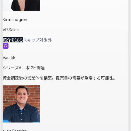
Kira Lindgren
VP Sales
紹介を送る
スキップ
対象外
Vaultik
シリーズA — $12M調達
資金調達後の営業体制構築。提案書の需要が急増する可能性。
Nico Ferreira