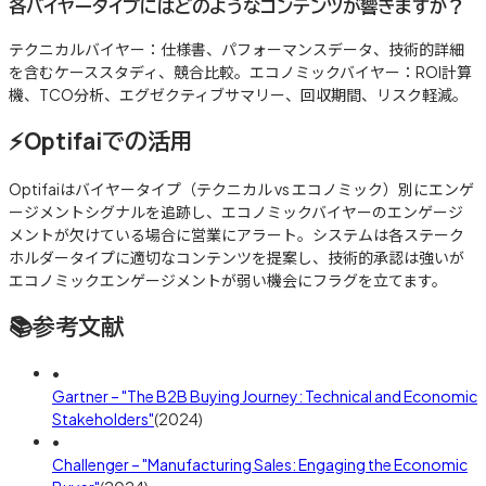
各バイヤータイプにはどのようなコンテンツが響きますか？
テクニカルバイヤー：仕様書、パフォーマンスデータ、技術的詳細
を含むケーススタディ、競合比較。エコノミックバイヤー：ROI計算
機、TCO分析、エグゼクティブサマリー、回収期間、リスク軽減。
⚡
Optifaiでの活用
Optifaiはバイヤータイプ（テクニカル vs エコノミック）別にエンゲ
ージメントシグナルを追跡し、エコノミックバイヤーのエンゲージ
メントが欠けている場合に営業にアラート。システムは各ステーク
ホルダータイプに適切なコンテンツを提案し、技術的承認は強いが
エコノミックエンゲージメントが弱い機会にフラグを立てます。
📚
参考文献
•
Gartner – "The B2B Buying Journey: Technical and Economic
Stakeholders"
(
2024
)
•
Challenger – "Manufacturing Sales: Engaging the Economic