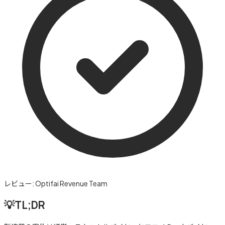
レビュー:
Optifai Revenue Team
💡
TL;DR