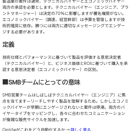
製造業の案件は通常、テクニカルバイヤーとエコノミックバイヤー
両方の承認を必要とします。テクニカルバイヤー（エンジニア、プラ
ントマネージャー）は決定の70%に影響しますが署名権限がない。
エコノミックバイヤー（調達、経営幹部）は予算を管理しますが技
術的推奨に依存。勝つには両方に適切なメッセージングでエンゲー
ジする必要があります。
定義
技術仕様とパフォーマンスに基づいて製品を評価する意思決定者
（テクニカルバイヤー）と、ビジネス価値とROIに基づいて購入を承
認する意思決定者（エコノミックバイヤー）の区別。
🏢
SMBチームにとっての意味
SMB営業チームはしばしばテクニカルバイヤー（エンジニア）に焦
点を当てます—リーチしやすく製品を理解するため。しかしエコノミ
ックバイヤーが早期にエンゲージされないと案件は停滞。両方のバ
イヤータイプをマッピングし、各々に合わせたコミュニケーション
が複雑な販売サイクルを加速します。
Optifaiがこれをどう自動化するか →
詳しく見る