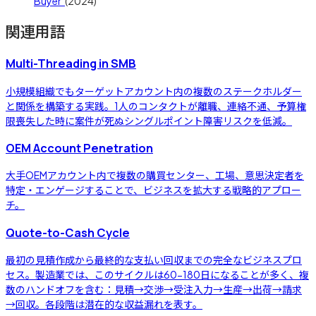
Buyer"
(
2024
)
関連用語
Multi-Threading in SMB
小規模組織でもターゲットアカウント内の複数のステークホルダー
と関係を構築する実践。1人のコンタクトが離職、連絡不通、予算権
限喪失した時に案件が死ぬシングルポイント障害リスクを低減。
OEM Account Penetration
大手OEMアカウント内で複数の購買センター、工場、意思決定者を
特定・エンゲージすることで、ビジネスを拡大する戦略的アプロー
チ。
Quote-to-Cash Cycle
最初の見積作成から最終的な支払い回収までの完全なビジネスプロ
セス。製造業では、このサイクルは60-180日になることが多く、複
数のハンドオフを含む：見積→交渉→受注入力→生産→出荷→請求
→回収。各段階は潜在的な収益漏れを表す。