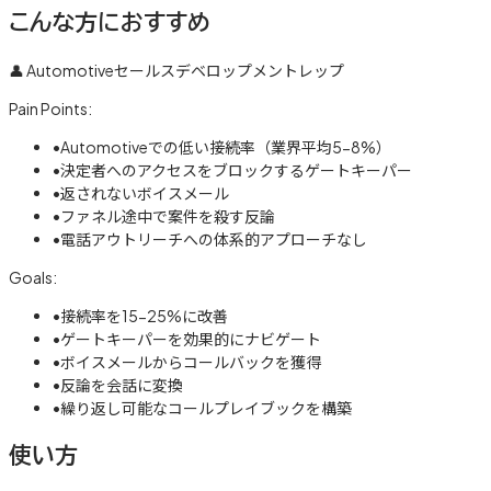
こんな方におすすめ
👤
Automotiveセールスデベロップメントレップ
Pain Points:
•
Automotiveでの低い接続率（業界平均5-8%）
•
決定者へのアクセスをブロックするゲートキーパー
•
返されないボイスメール
•
ファネル途中で案件を殺す反論
•
電話アウトリーチへの体系的アプローチなし
Goals:
•
接続率を15-25%に改善
•
ゲートキーパーを効果的にナビゲート
•
ボイスメールからコールバックを獲得
•
反論を会話に変換
•
繰り返し可能なコールプレイブックを構築
使い方