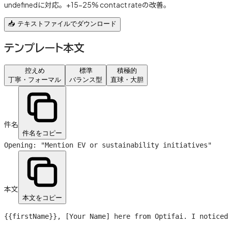
undefinedに対応。+15-25% contact rateの改善。
📥 テキストファイルでダウンロード
テンプレート本文
控えめ
標準
積極的
丁寧・フォーマル
バランス型
直球・大胆
件名
件名をコピー
Opening: "Mention EV or sustainability initiatives"
本文
本文をコピー
{{firstName}}
, [Your Name] here from Optifai. I noticed