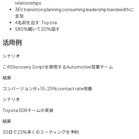
relationships
3
EV transition planning consuming leadership bandwidthに
言及
4
名前を出す: Toyota
5
80%聞いて20%話す
活用例
シナリオ
このDiscovery Scriptを使用するAutomotive営業チーム
結果
コンバージョンが+15-25% contact rate改善
シナリオ
Toyota SDRチームの実装
結果
30日で23%多くのミーティングを予約