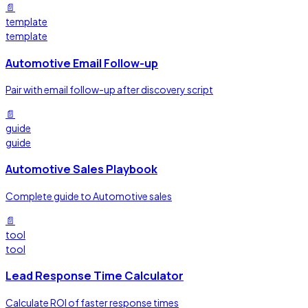
📄
template
template
Automotive Email Follow-up
Pair with email follow-up after discovery script
📄
guide
guide
Automotive Sales Playbook
Complete guide to Automotive sales
📄
tool
tool
Lead Response Time Calculator
Calculate ROI of faster response times