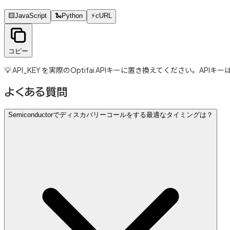
🟨
JavaScript
🐍
Python
⚡
cURL
コピー
💡 API_KEY を実際のOptifai APIキーに置き換えてください。APIキ
よくある質問
Semiconductorでディスカバリーコールをする最適なタイミングは？