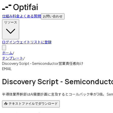
仕組み
料金
よくある質問
お問い合わせ
リソース
ログイン
ウェイトリストに登録
ホーム
/
テンプレート
/
Discovery Script - Semiconductor営業責任者向け
EMAIL
Discovery Script - Semicon
半導体業界幹部はAI需要計画に言及するとコールバック率が3倍。 Semiconduc
📥 テキストファイルでダウンロード