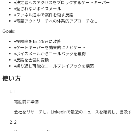
•
決定者へのアクセスをブロックするゲートキーパー
•
返されないボイスメール
•
ファネル途中で案件を殺す反論
•
電話アウトリーチへの体系的アプローチなし
Goals:
•
接続率を15-25%に改善
•
ゲートキーパーを効果的にナビゲート
•
ボイスメールからコールバックを獲得
•
反論を会話に変換
•
繰り返し可能なコールプレイブックを構築
使い方
1
電話前に準備
会社をリサーチし、LinkedInで最近のニュースを確認し、言及する
2