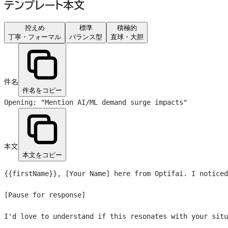
テンプレート本文
控えめ
標準
積極的
丁寧・フォーマル
バランス型
直球・大胆
件名
件名をコピー
Opening: "Mention AI/ML demand surge impacts"
本文
本文をコピー
{{firstName}}
, [Your Name] here from Optifai. I noticed
[Pause for response]

I'd love to understand if this resonates with your situ