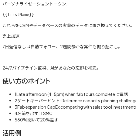
パーソナライゼーショントークン:
{{firstName}}
これらをCRMやデータベースの実際のデータに置き換えてください。
売上加速
7日返信なしは自動フォロー、2週間静かな案件も掘り起こし。
詳しく見る →
24/7パイプライン監視、AIがあなたの忘却を補完。
使い方のポイント
1
Late afternoon (4-5pm) when fab tours completeに電話
2
ゲートキーパーヒント: Reference capacity planning challeng
3
Fab expansion CapEx competing with sales tool investm
4
名前を出す: TSMC
5
80%聞いて20%話す
活用例