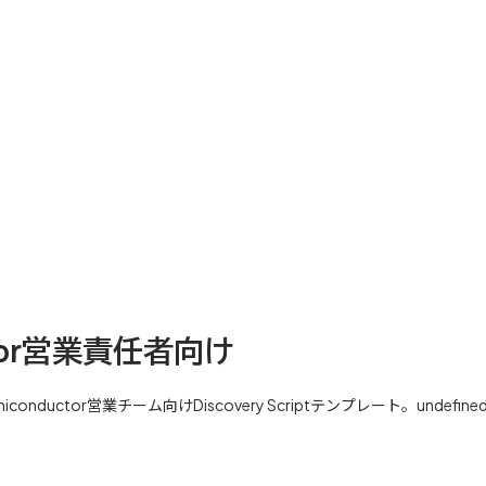
ductor営業責任者向け
tor営業チーム向けDiscovery Scriptテンプレート。undefinedに対