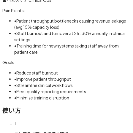
Pain Points:
•
Patient throughput bottlenecks causing revenue leakage
(avg 15% capacity loss)
•
Staff burnout and turnover at 25-30% annually in clinical
settings
•
Training time for new systems taking staff away from
patient care
Goals:
•
Reduce staff burnout
•
Improve patient throughput
•
Streamline clinical workflows
•
Meet quality reporting requirements
•
Minimize training disruption
使い方
1