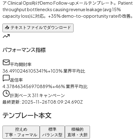
ア Clinical Ops向けDemo Follow-upメールテンプレート。Patient
throughput bottlenecks causing revenue leakage (avg 15%
capacity loss)に対応。+35% demo-to-opportunity rateの改善。
📥 テキストファイルでダウンロード
パフォーマンス指標
平均開封率
36.4910246105341
%
+
103
%
業界平均比
返信率
4.378463456970889
%
+
46
%
業界平均比
計測ベース
311
キャンペーン
最終更新
:
2025-11-26T08:09:24.690Z
テンプレート本文
控えめ
標準
積極的
丁寧・フォーマル
バランス型
直球・大胆