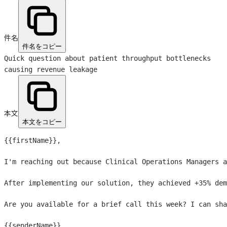
件名
件名をコピー
Quick question about patient throughput bottlenecks
causing revenue leakage
本文
本文をコピー
{{firstName}}
,

I'm reaching out because Clinical Operations Managers a
After implementing our solution, they achieved +35% dem
Are you available for a brief call this week? I can sha
{{senderName}}