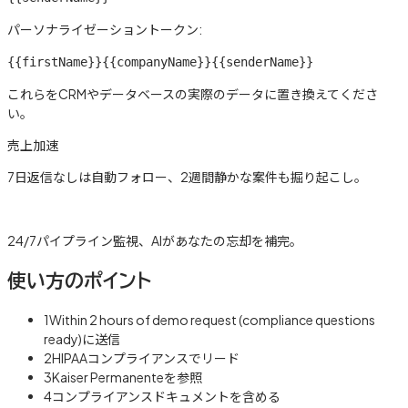
パーソナライゼーショントークン:
{{firstName}}
{{companyName}}
{{senderName}}
これらをCRMやデータベースの実際のデータに置き換えてくださ
い。
売上加速
7日返信なしは自動フォロー、2週間静かな案件も掘り起こし。
詳しく見る →
24/7パイプライン監視、AIがあなたの忘却を補完。
使い方のポイント
1
Within 2 hours of demo request (compliance questions
ready)に送信
2
HIPAAコンプライアンスでリード
3
Kaiser Permanenteを参照
4
コンプライアンスドキュメントを含める