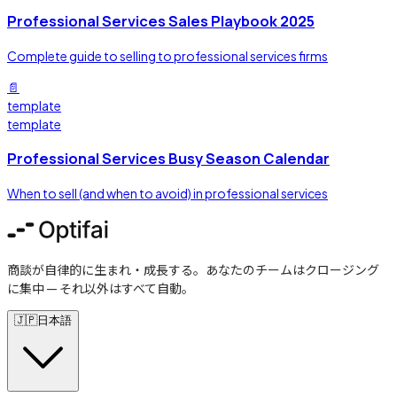
Professional Services Sales Playbook 2025
Complete guide to selling to professional services firms
📄
template
template
Professional Services Busy Season Calendar
When to sell (and when to avoid) in professional services
商談が自律的に生まれ・成長する。あなたのチームはクロージング
に集中 — それ以外はすべて自動。
🇯🇵
日本語