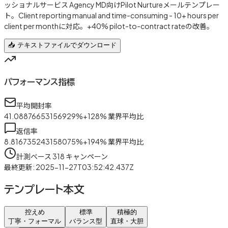
ッショナルサービス Agency MD向けPilot Nurtureメールテンプレー
ト。Client reporting manual and time-consuming - 10+ hours per
client per monthに対応。+40% pilot-to-contract rateの改善。
📥 テキストファイルでダウンロード
パフォーマンス指標
平均開封率
41.08876653156929
%
+
128
%
業界平均比
返信率
8.816735243158075
%
+
194
%
業界平均比
計測ベース
318
キャンペーン
最終更新
:
2025-11-27T03:52:42.437Z
テンプレート本文
控えめ
標準
積極的
丁寧・フォーマル
バランス型
直球・大胆