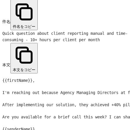
件名
件名をコピー
Quick question about client reporting manual and time-
consuming - 10+ hours per client per month
本文
本文をコピー
{{firstName}}
,

I'm reaching out because Agency Managing Directors at f
After implementing our solution, they achieved +40% pil
Are you available for a brief call this week? I can sha
{{senderName}}