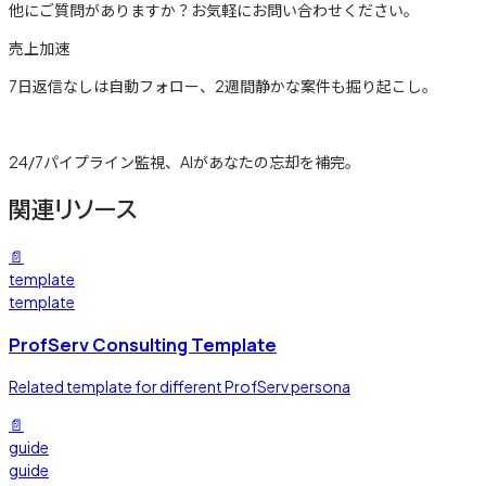
他にご質問がありますか？お気軽にお問い合わせください。
売上加速
7日返信なしは自動フォロー、2週間静かな案件も掘り起こし。
詳しく見る →
24/7パイプライン監視、AIがあなたの忘却を補完。
関連リソース
📄
template
template
ProfServ Consulting Template
Related template for different ProfServ persona
📄
guide
guide