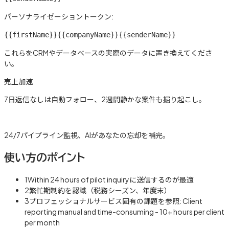
パーソナライゼーショントークン:
{{firstName}}
{{companyName}}
{{senderName}}
これらをCRMやデータベースの実際のデータに置き換えてくださ
い。
売上加速
7日返信なしは自動フォロー、2週間静かな案件も掘り起こし。
詳しく見る →
24/7パイプライン監視、AIがあなたの忘却を補完。
使い方のポイント
1
Within 24 hours of pilot inquiryに送信するのが最適
2
繁忙期制約を認識（税務シーズン、年度末）
3
プロフェッショナルサービス固有の課題を参照: Client
reporting manual and time-consuming - 10+ hours per client
per month