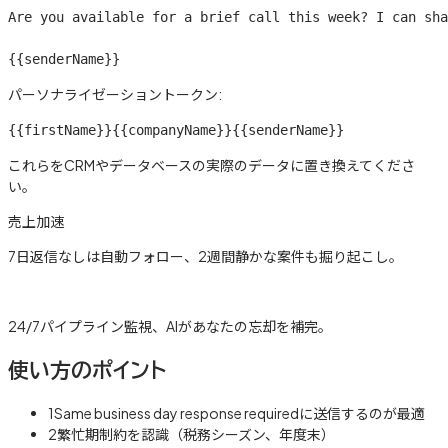
Are you available for a brief call this week? I can sha
{{senderName}}
パーソナライゼーショントークン:
{{firstName}}
{{companyName}}
{{senderName}}
これらをCRMやデータベースの実際のデータに置き換えてくださ
い。
売上加速
7日返信なしは自動フォロー、2週間静かな案件も掘り起こし。
詳しく見る →
24/7パイプライン監視、AIがあなたの忘却を補完。
使い方のポイント
1
Same business day response requiredに送信するのが最適
2
繁忙期制約を認識（税務シーズン、年度末）