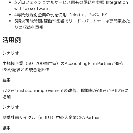
3
プロフェッショナルサービス固有の課題を参照: Integration
with tax software
4
専門分野別企業の例を使用: Deloitte、PwC、EY
5
請求可能時間/稼働率影響でリード - パートナーは専門家あた
りの収益を重視
活用例
シナリオ
中規模企業（50-200専門家）のAccounting Firm Partnerが既存
PSA/請求との統合を評価
結果
+32% trust score improvementの改善、稼働率が68%から82%に
増加
シナリオ
夏季計画サイクル（6-8月）中の大企業CPA Partner
結果