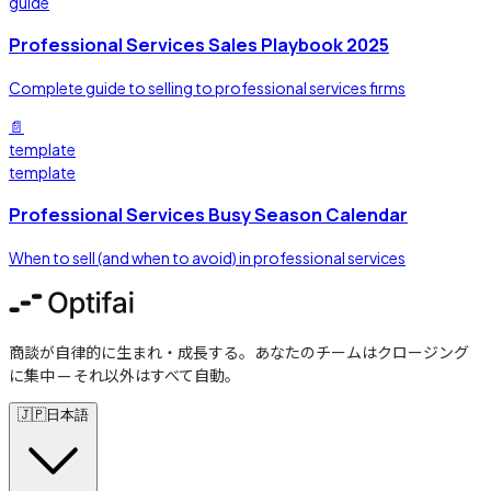
guide
Professional Services Sales Playbook 2025
Complete guide to selling to professional services firms
📄
template
template
Professional Services Busy Season Calendar
When to sell (and when to avoid) in professional services
商談が自律的に生まれ・成長する。あなたのチームはクロージング
に集中 — それ以外はすべて自動。
🇯🇵
日本語