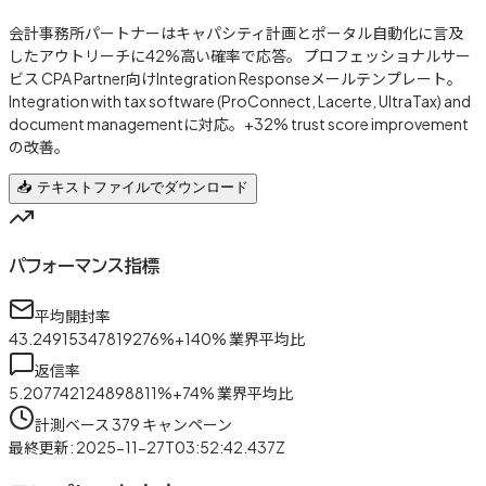
会計事務所パートナーはキャパシティ計画とポータル自動化に言及
したアウトリーチに42%高い確率で応答。 プロフェッショナルサー
ビス CPA Partner向けIntegration Responseメールテンプレート。
Integration with tax software (ProConnect, Lacerte, UltraTax) and
document managementに対応。+32% trust score improvement
の改善。
📥 テキストファイルでダウンロード
パフォーマンス指標
平均開封率
43.24915347819276
%
+
140
%
業界平均比
返信率
5.207742124898811
%
+
74
%
業界平均比
計測ベース
379
キャンペーン
最終更新
:
2025-11-27T03:52:42.437Z