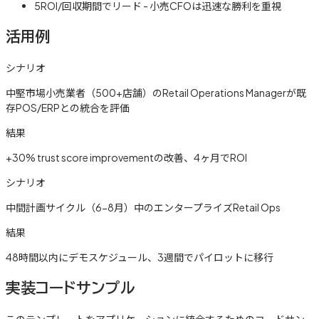
5
ROI/回収期間でリード - 小売CFOは迅速な勝利を重視
活用例
シナリオ
中堅市場小売業者（500+店舗）のRetail Operations Managerが既
存POS/ERPとの統合を評価
結果
+30% trust score improvementの改善、4ヶ月でROI
シナリオ
中間計画サイクル（6-8月）中のエンタープライズRetail Ops
結果
48時間以内にデモスケジュール、3週間でパイロットに移行
実装コードサンプル
このテンプレートをアプリケーションに統合するためのコードサン