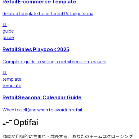
Retail E-commerce Template
Related template for different Retail persona
📄
guide
guide
Retail Sales Playbook 2025
Complete guide to selling to retail decision-makers
📄
template
template
Retail Seasonal Calendar Guide
When to sell (and when to avoid) in retail
商談が自律的に生まれ・成長する。あなたのチームはクロージング