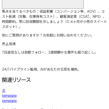
焦点を当てるべきもの：収益影響（コンバージョン率、AOV）、コ
スト削減（労働、在庫保有コスト）、顧客満足度（CSAT、NPS）、
時間節約。常に回収期間を示しましょう（3-6ヶ月が小売のスイート
スポット）。
他にご質問がありますか？お気軽にお問い合わせください。
売上加速
7日返信なしは自動フォロー、2週間静かな案件も掘り起こし。
詳しく見る →
24/7パイプライン監視、AIがあなたの忘却を補完。
関連リソース
📄
template
template