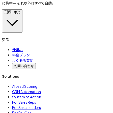
に集中 — それ以外はすべて自動。
🇯🇵
日本語
製品
仕組み
料金プラン
よくある質問
お問い合わせ
Solutions
AI Lead Scoring
CRM Automation
System of Action
For Sales Reps
For Sales Leaders
For RevOps