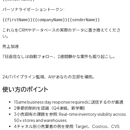
パーソナライゼーショントークン:
{{firstName}}
{{companyName}}
{{senderName}}
これらをCRMやデータベースの実際のデータに置き換えてくださ
い。
売上加速
7日返信なしは自動フォロー、2週間静かな案件も掘り起こし。
詳しく見る →
24/7パイプライン監視、AIがあなたの忘却を補完。
使い方のポイント
1
Same business day response requiredに送信するのが最適
2
季節的制約を認識（Q4凍結、新学期）
3
小売固有の課題を参照: Real-time inventory visibility across
50+ stores and warehouses
4
チャネル別小売業者の例を使用: Target、Costco、CVS