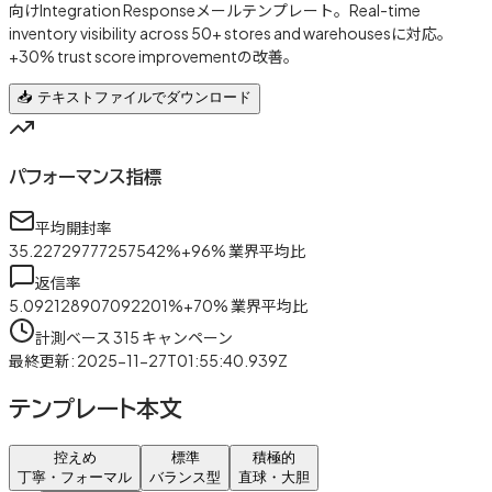
向けIntegration Responseメールテンプレート。Real-time
inventory visibility across 50+ stores and warehousesに対応。
+30% trust score improvementの改善。
📥 テキストファイルでダウンロード
パフォーマンス指標
平均開封率
35.22729777257542
%
+
96
%
業界平均比
返信率
5.092128907092201
%
+
70
%
業界平均比
計測ベース
315
キャンペーン
最終更新
:
2025-11-27T01:55:40.939Z
テンプレート本文
控えめ
標準
積極的
丁寧・フォーマル
バランス型
直球・大胆