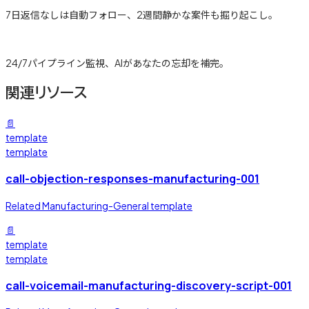
7日返信なしは自動フォロー、2週間静かな案件も掘り起こし。
詳しく見る →
24/7パイプライン監視、AIがあなたの忘却を補完。
関連リソース
📄
template
template
call-objection-responses-manufacturing-001
Related Manufacturing-General template
📄
template
template
call-voicemail-manufacturing-discovery-script-001