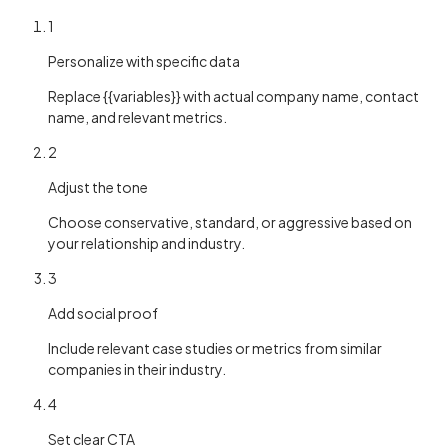
1
Personalize with specific data
Replace {{variables}} with actual company name, contact
name, and relevant metrics.
2
Adjust the tone
Choose conservative, standard, or aggressive based on
your relationship and industry.
3
Add social proof
Include relevant case studies or metrics from similar
companies in their industry.
4
Set clear CTA