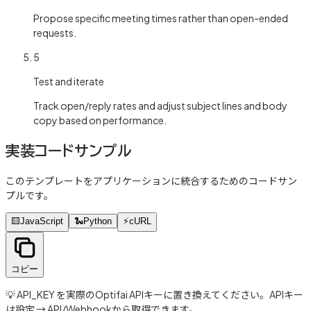
Propose specific meeting times rather than open-ended
requests.
5
Test and iterate
Track open/reply rates and adjust subject lines and body
copy based on performance.
実装コードサンプル
このテンプレートをアプリケーションに統合するためのコードサン
プルです。
🟨
JavaScript
🐍
Python
⚡
cURL
コピー
💡 API_KEY を実際のOptifai APIキーに置き換えてください。APIキー
は設定 → API/Webhookから取得できます。