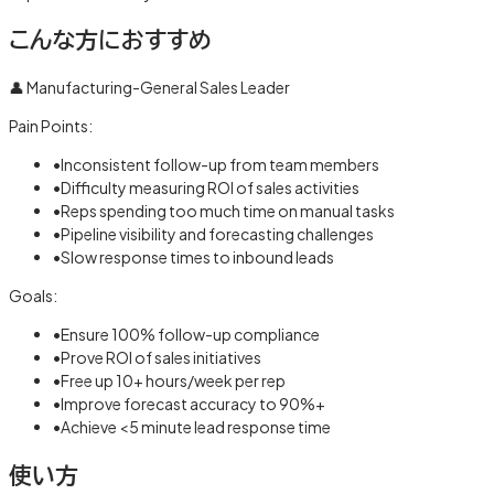
こんな方におすすめ
👤
Manufacturing-General Sales Leader
Pain Points:
•
Inconsistent follow-up from team members
•
Difficulty measuring ROI of sales activities
•
Reps spending too much time on manual tasks
•
Pipeline visibility and forecasting challenges
•
Slow response times to inbound leads
Goals:
•
Ensure 100% follow-up compliance
•
Prove ROI of sales initiatives
•
Free up 10+ hours/week per rep
•
Improve forecast accuracy to 90%+
•
Achieve <5 minute lead response time
使い方