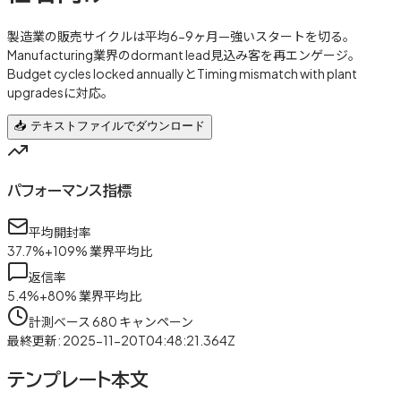
製造業の販売サイクルは平均6-9ヶ月—強いスタートを切る。
Manufacturing業界のdormant lead見込み客を再エンゲージ。
Budget cycles locked annuallyとTiming mismatch with plant
upgradesに対応。
📥 テキストファイルでダウンロード
パフォーマンス指標
平均開封率
37.7
%
+
109
%
業界平均比
返信率
5.4
%
+
80
%
業界平均比
計測ベース
680
キャンペーン
最終更新
:
2025-11-20T04:48:21.364Z
テンプレート本文