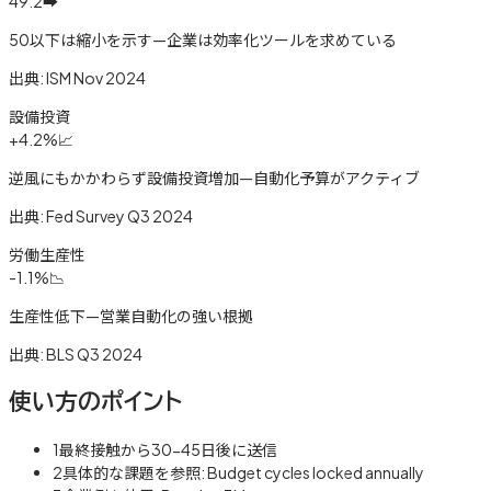
49.2
➡️
50以下は縮小を示す—企業は効率化ツールを求めている
出典:
ISM Nov 2024
設備投資
+4.2%
📈
逆風にもかかわらず設備投資増加—自動化予算がアクティブ
出典:
Fed Survey Q3 2024
労働生産性
-1.1%
📉
生産性低下—営業自動化の強い根拠
出典:
BLS Q3 2024
使い方のポイント
1
最終接触から30-45日後に送信
2
具体的な課題を参照: Budget cycles locked annually