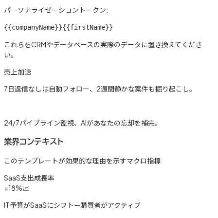
パーソナライゼーショントークン:
{{companyName}}
{{firstName}}
これらをCRMやデータベースの実際のデータに置き換えてくださ
い。
売上加速
7日返信なしは自動フォロー、2週間静かな案件も掘り起こし。
詳しく見る →
24/7パイプライン監視、AIがあなたの忘却を補完。
業界コンテキスト
このテンプレートが効果的な理由を示すマクロ指標
SaaS支出成長率
+18%
📈
IT予算がSaaSにシフト—購買者がアクティブ