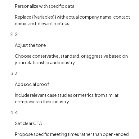
Personalize with specific data
Replace {{variables}} with actual company name, contact
name, and relevant metrics.
2
Adjust the tone
Choose conservative, standard, or aggressive based on
your relationship and industry.
3
Add social proof
Include relevant case studies or metrics from similar
companies in their industry.
4
Set clear CTA
Propose specific meeting times rather than open-ended