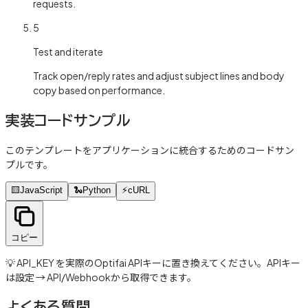
requests.
5
Test and iterate
Track open/reply rates and adjust subject lines and body
copy based on performance.
実装コードサンプル
このテンプレートをアプリケーションに統合するためのコードサン
プルです。
🟨
JavaScript
🐍
Python
⚡
cURL
コピー
💡 API_KEY を実際のOptifai APIキーに置き換えてください。APIキー
は設定 → API/Webhookから取得できます。
よくある質問