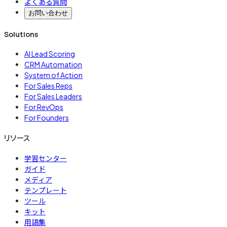
よくある質問
お問い合わせ
Solutions
AI Lead Scoring
CRM Automation
System of Action
For Sales Reps
For Sales Leaders
For RevOps
For Founders
リソース
学習センター
ガイド
メディア
テンプレート
ツール
キット
用語集