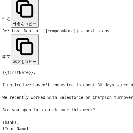
件名
件名をコピー
Re: Lost Deal at
{{companyName}}
- next steps
本文
本文をコピー
{{firstName}}
,

I noticed we haven't connected in about 30 days since o
We recently worked with Salesforce on Champion turnover
Are you open to a quick sync this week?

Thanks,

[Your Name]