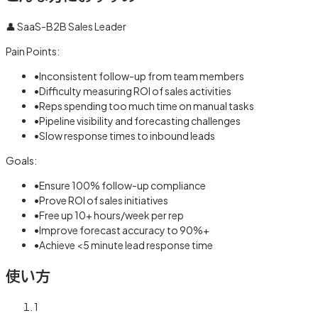
👤
SaaS-B2B Sales Leader
Pain Points:
•
Inconsistent follow-up from team members
•
Difficulty measuring ROI of sales activities
•
Reps spending too much time on manual tasks
•
Pipeline visibility and forecasting challenges
•
Slow response times to inbound leads
Goals:
•
Ensure 100% follow-up compliance
•
Prove ROI of sales initiatives
•
Free up 10+ hours/week per rep
•
Improve forecast accuracy to 90%+
•
Achieve <5 minute lead response time
使い方
1