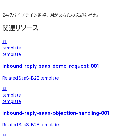
詳しく見る →
24/7パイプライン監視、AIがあなたの忘却を補完。
関連リソース
📄
template
template
inbound-reply-saas-demo-request-001
Related SaaS-B2B template
📄
template
template
inbound-reply-saas-objection-handling-001
Related SaaS-B2B template
📄