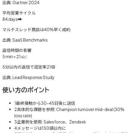
出典:
Gartner 2024
平均営業サイクル
84 days
➡️
マルチスレッド商談は40%早く成約
出典:
SaaS Benchmarks
返信時間の影響
5 min = 21x
📈
5分以内の返信で認定率21倍
出典:
Lead Response Study
使い方のポイント
1
最終接触から30-45日後に送信
2
具体的な課題を参照: Champion turnover mid-deal (30%
loss rate)
3
企業例を使用: Salesforce、Zendesk
4
メッセージは150語以内に