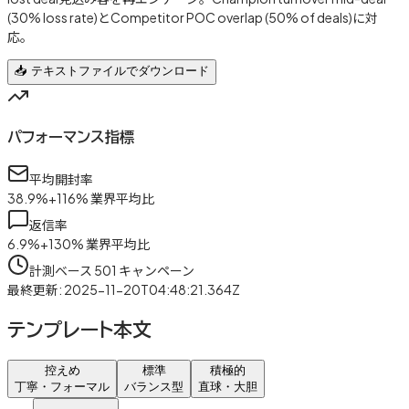
(30% loss rate)とCompetitor POC overlap (50% of deals)に対
応。
📥 テキストファイルでダウンロード
パフォーマンス指標
平均開封率
38.9
%
+
116
%
業界平均比
返信率
6.9
%
+
130
%
業界平均比
計測ベース
501
キャンペーン
最終更新
:
2025-11-20T04:48:21.364Z
テンプレート本文
控えめ
標準
積極的
丁寧・フォーマル
バランス型
直球・大胆