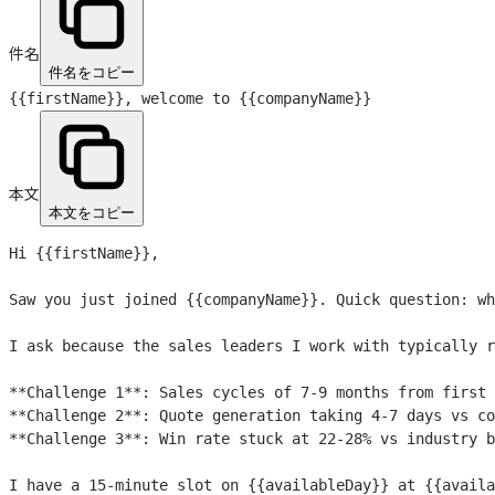
件名
件名をコピー
{{firstName}}
, welcome to
{{companyName}}
本文
本文をコピー
Hi 
{{firstName}}
,

Saw you just joined 
{{companyName}}
. Quick question: wh
I ask because the sales leaders I work with typically r
**Challenge 1**: Sales cycles of 7-9 months from first 
**Challenge 2**: Quote generation taking 4-7 days vs co
**Challenge 3**: Win rate stuck at 22-28% vs industry b
I have a 15-minute slot on 
{{availableDay}}
 at 
{{availa