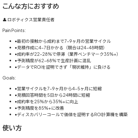
こんな方におすすめ
👤
ロボティクス営業責任者
Pain Points:
•
最初の接触から成約まで7-9ヶ月の営業サイクル
•
見積作成に4-7日かかる（競合は24-48時間）
•
成約率が22-28%で停滞（業界ベンチマーク35%+）
•
予測精度が62-68%で生産計画に混乱
•
データでROIを証明できず「現状維持」に負ける
Goals:
•
営業サイクルを7-9ヶ月から4-5ヶ月に短縮
•
見積回答時間を5日から24時間に短縮
•
成約率を25%から35%+に向上
•
予測精度を85%+に改善
•
ディスカバリーコールで価値を証明するROI計算機を構築
使い方