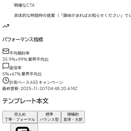
明確なCTA
具体的な時間枠の提案（「興味があればお知らせください」で
パフォーマンス指標
平均開封率
35.9
%
+
99
%
業界平均比
返信率
5
%
+
67
%
業界平均比
計測ベース
655
キャンペーン
最終更新
:
2025-11-20T04:48:20.674Z
テンプレート本文
控えめ
標準
積極的
丁寧・フォーマル
バランス型
直球・大胆